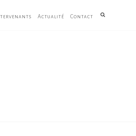
ntervenants
Actualité
Contact
HOME
/
SAISON 2014-2015