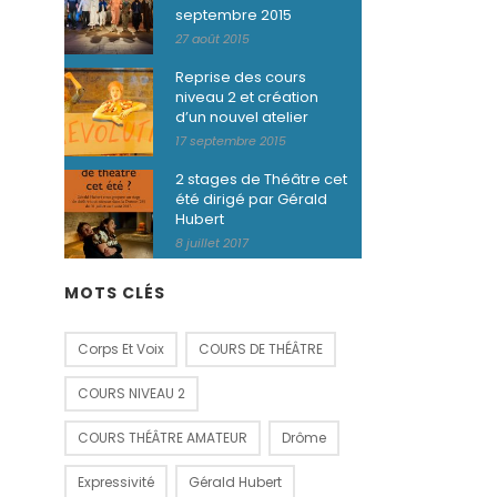
septembre 2015
27 août 2015
Reprise des cours
niveau 2 et création
d’un nouvel atelier
17 septembre 2015
2 stages de Théâtre cet
été dirigé par Gérald
Hubert
8 juillet 2017
MOTS CLÉS
Corps Et Voix
COURS DE THÉÂTRE
COURS NIVEAU 2
COURS THÉÂTRE AMATEUR
Drôme
Expressivité
Gérald Hubert