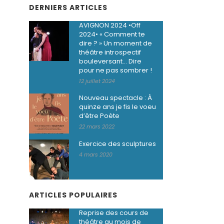
DERNIERS ARTICLES
AVIGNON 2024 •Off
2024• « Comment te
dire ? » Un moment de
théâtre introspectif
bouleversant… Dire
pour ne pas sombrer !
12 juillet 2024
Nouveau spectacle : À
quinze ans je fis le voeu
d’être Poète
22 mars 2022
Exercice des sculptures
4 mars 2020
ARTICLES POPULAIRES
Reprise des cours de
théâtre au mois de