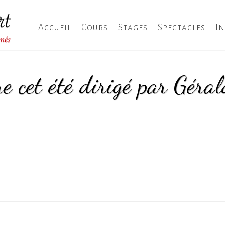
Accueil
Cours
Stages
Spectacles
I
e cet été dirigé par Géra
HOME
/
ACTUALITÉ
/ 2 STAG