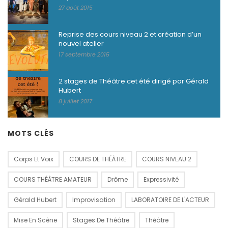
27 août 2015
Reprise des cours niveau 2 et création d’un
nouvel atelier
17 septembre 2015
2 stages de Théâtre cet été dirigé par Gérald
Hubert
8 juillet 2017
MOTS CLÉS
Corps Et Voix
COURS DE THÉÂTRE
COURS NIVEAU 2
COURS THÉÂTRE AMATEUR
Drôme
Expressivité
Gérald Hubert
Improvisation
LABORATOIRE DE L'ACTEUR
Mise En Scène
Stages De Théâtre
Théâtre