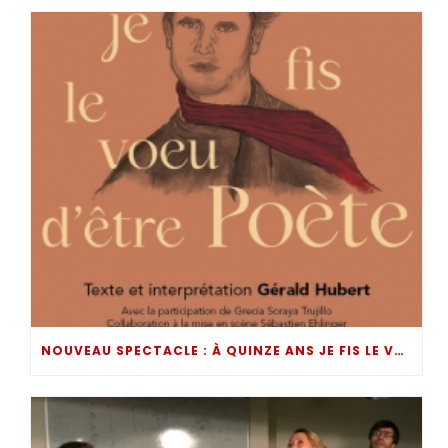
NOUVEAU SPECTACLE : À QUINZE ANS JE FIS LE VOEU D’ÊTRE POÈTE