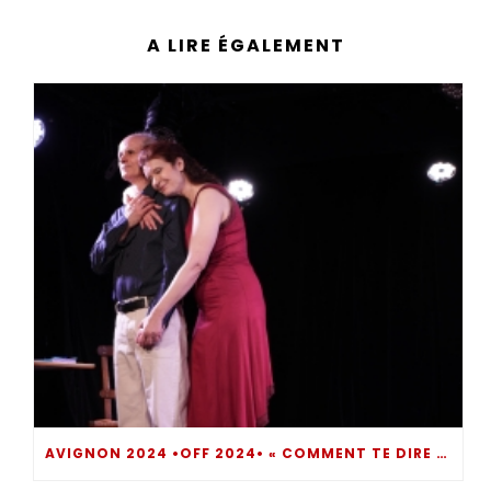
A LIRE ÉGALEMENT
AVIGNON 2024 •OFF 2024• « COMMENT TE DIRE ? » UN MOMENT DE THÉÂTRE INTROSPECTIF BOULEVERSANT… DIRE POUR NE PAS SOMBRER !