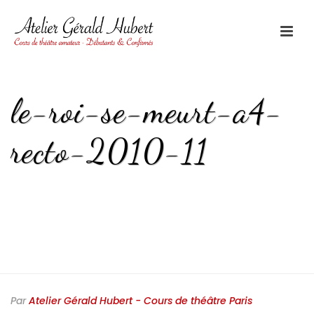
le-roi-se-meurt-a4-
recto-2010-11
HOME
/
LE ROI SE MEURT
/ LE-ROI-SE-MEURT-A4-RECTO-2010-11
Par
Atelier Gérald Hubert - Cours de théâtre Paris