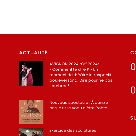
ACTUALITÉ
C
0
AVIGNON 2024 •Off 2024•
« Comment te dire ? » Un
moment de théâtre introspectif
bouleversant… Dire pour ne pas
sombrer !
0
12 juillet 2024
Nouveau spectacle : À quinze
ans je fis le voeu d’être Poète
22 mars 2022
S
Exercice des sculptures