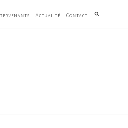
ntervenants
Actualité
Contact
HOME
/
TESTIMONIAL
/ XAVIER 48 ANS