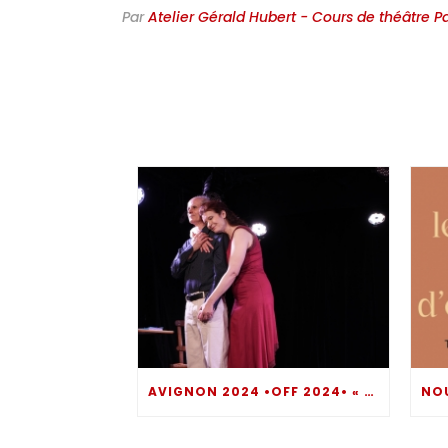
Par
Atelier Gérald Hubert - Cours de théâtre Pa
AVIGNON 2024 •OFF 2024• « COMMENT TE DIRE ? » UN MOMENT DE THÉÂTRE INTROSPECTIF BOULEVERSANT… DIRE POUR NE PAS SOMBRER !