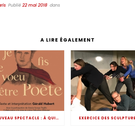
ris
Publié
22 mai 2018
dans
A LIRE ÉGALEMENT
NOUVEAU SPECTACLE : À QUINZE ANS JE FIS LE VOEU D’ÊTRE POÈTE
EXERCICE DES SCULPTUR