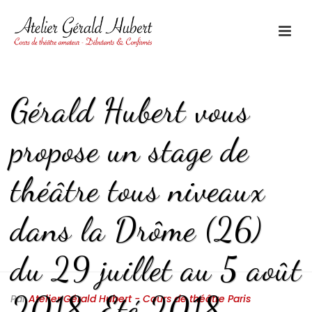
Gérald Hubert vous
propose un stage de
théâtre tous niveaux
dans la Drôme (26)
du 29 juillet au 5 août
2018. Eté 2018
Par
Atelier Gérald Hubert - Cours de théâtre Paris