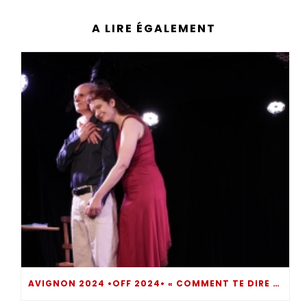
A LIRE ÉGALEMENT
AVIGNON 2024 •OFF 2024• « COMMENT TE DIRE ? » UN MOMENT DE THÉÂTRE INTROSPECTIF BOULEVERSANT… DIRE POUR NE PAS SOMBRER !