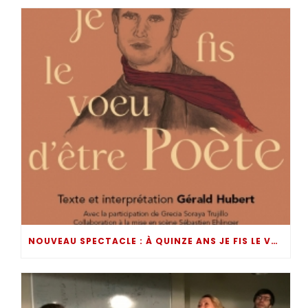
NOUVEAU SPECTACLE : À QUINZE ANS JE FIS LE VOEU D’ÊTRE POÈTE