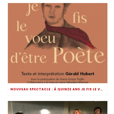
NOUVEAU SPECTACLE : À QUINZE ANS JE FIS LE VOEU D’ÊTRE POÈTE