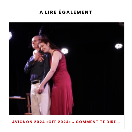
A LIRE ÉGALEMENT
AVIGNON 2024 •OFF 2024• « COMMENT TE DIRE ? » UN MOMENT DE THÉÂTRE INTROSPECTIF BOULEVERSANT… DIRE POUR NE PAS SOMBRER !