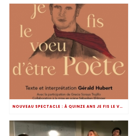
NOUVEAU SPECTACLE : À QUINZE ANS JE FIS LE VOEU D’ÊTRE POÈTE