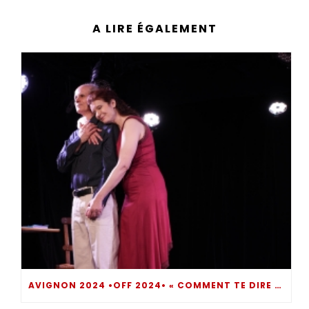
A LIRE ÉGALEMENT
AVIGNON 2024 •OFF 2024• « COMMENT TE DIRE ? » UN MOMENT DE THÉÂTRE INTROSPECTIF BOULEVERSANT… DIRE POUR NE PAS SOMBRER !