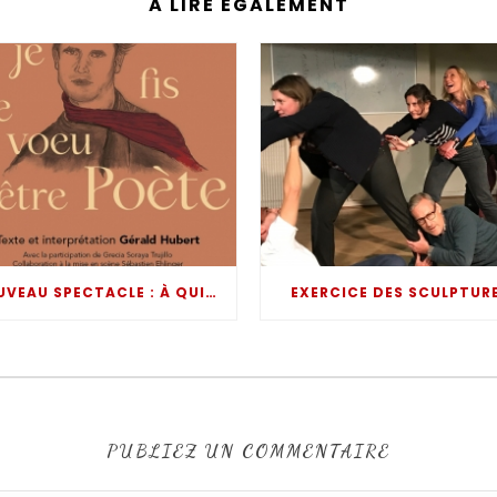
A LIRE ÉGALEMENT
NOUVEAU SPECTACLE : À QUINZE ANS JE FIS LE VOEU D’ÊTRE POÈTE
EXERCICE DES SCULPTUR
PUBLIEZ UN COMMENTAIRE