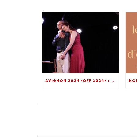
AVIGNON 2024 •OFF 2024• « COMMENT TE DIRE ? » UN MOMENT DE THÉÂTRE INTROSPECTIF BOULEVERSANT… DIRE POUR NE PAS SOMBRER !