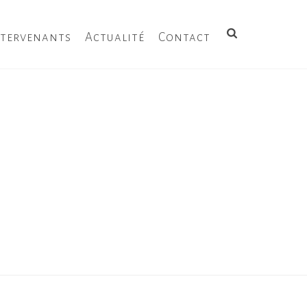
ntervenants
Actualité
Contact
S LES BRANCHES DE SASSAFRAS
/ VENT-SASSAFRAS