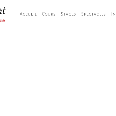
Accueil
Cours
Stages
Spectacles
I
HOME
/
DU VENT DAN