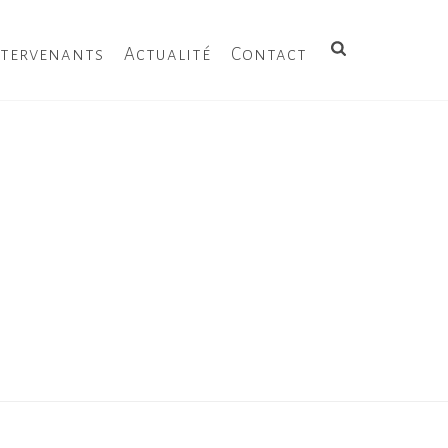
ntervenants
Actualité
Contact
 POÈTE
/ À QUINZE ANS JE FIS LE VOEU D’ÊTRE POÈTE