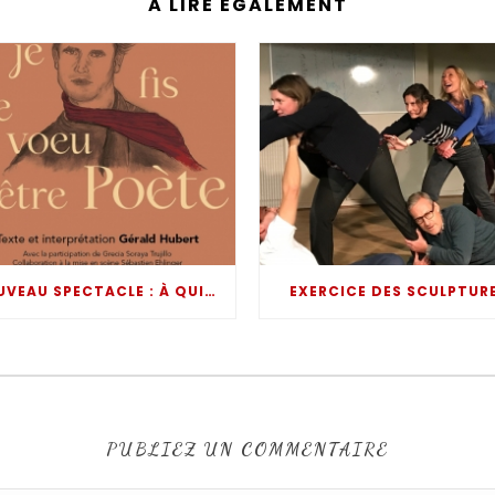
A LIRE ÉGALEMENT
NOUVEAU SPECTACLE : À QUINZE ANS JE FIS LE VOEU D’ÊTRE POÈTE
EXERCICE DES SCULPTUR
PUBLIEZ UN COMMENTAIRE