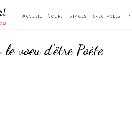
Accueil
Cours
Stages
Spectacles
I
 le voeu d’être Poète
HOME
/
À QUINZE ANS JE FIS LE VOEU D'ÊTRE