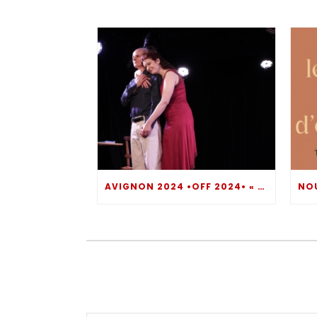
AVIGNON 2024 •OFF 2024• « COMMENT TE DIRE ? » UN MOMENT DE THÉÂTRE INTROSPECTIF BOULEVERSANT… DIRE POUR NE PAS SOMBRER !