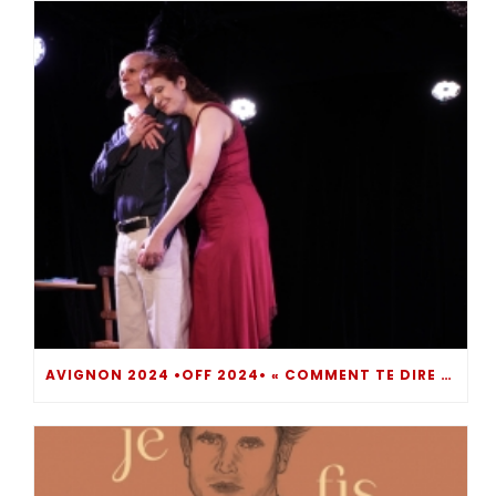
AVIGNON 2024 •OFF 2024• « COMMENT TE DIRE ? » UN MOMENT DE THÉÂTRE INTROSPECTIF BOULEVERSANT… DIRE POUR NE PAS SOMBRER !