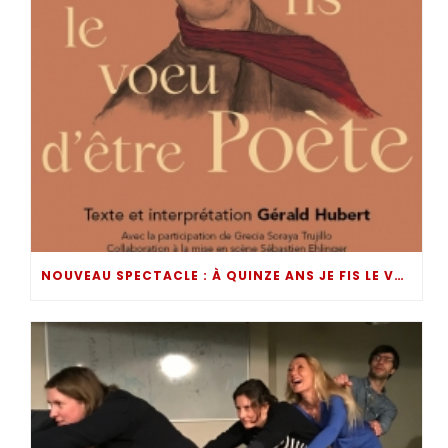
NOUVEAU SPECTACLE : À QUINZE ANS JE FIS LE VOEU D’ÊTRE POÈTE