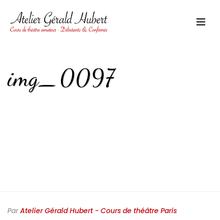
img_0097
HOME
/
ACTUALITÉ
/
EXERCICE DES SCULPTURES
/ IMG_0097
Par
Atelier Gérald Hubert - Cours de théâtre Paris