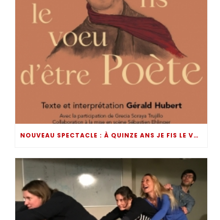
NOUVEAU SPECTACLE : À QUINZE ANS JE FIS LE VOEU D’ÊTRE POÈTE