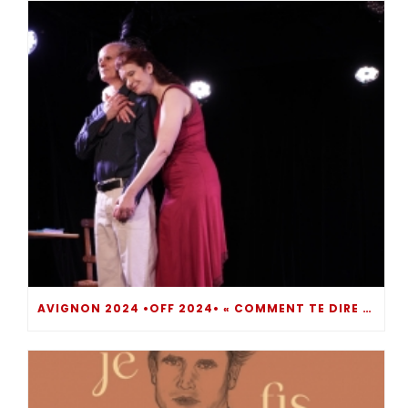
AVIGNON 2024 •OFF 2024• « COMMENT TE DIRE ? » UN MOMENT DE THÉÂTRE INTROSPECTIF BOULEVERSANT… DIRE POUR NE PAS SOMBRER !