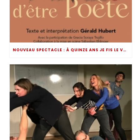
NOUVEAU SPECTACLE : À QUINZE ANS JE FIS LE VOEU D’ÊTRE POÈTE