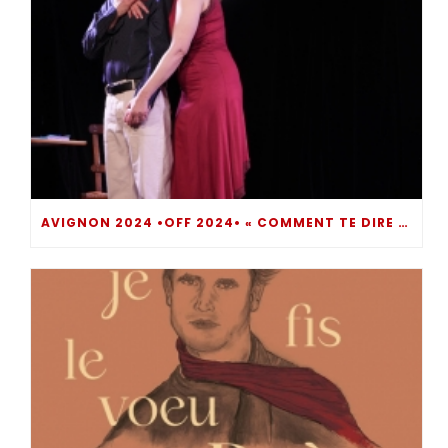
AVIGNON 2024 •OFF 2024• « COMMENT TE DIRE ? » UN MOMENT DE THÉÂTRE INTROSPECTIF BOULEVERSANT… DIRE POUR NE PAS SOMBRER !