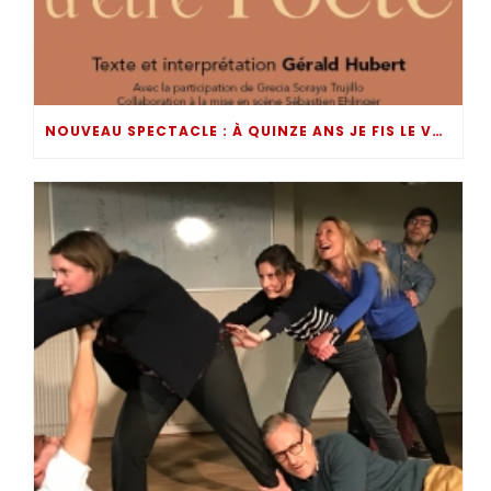
NOUVEAU SPECTACLE : À QUINZE ANS JE FIS LE VOEU D’ÊTRE POÈTE