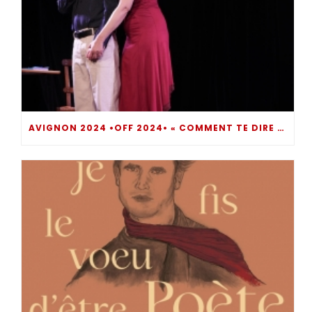
AVIGNON 2024 •OFF 2024• « COMMENT TE DIRE ? » UN MOMENT DE THÉÂTRE INTROSPECTIF BOULEVERSANT… DIRE POUR NE PAS SOMBRER !