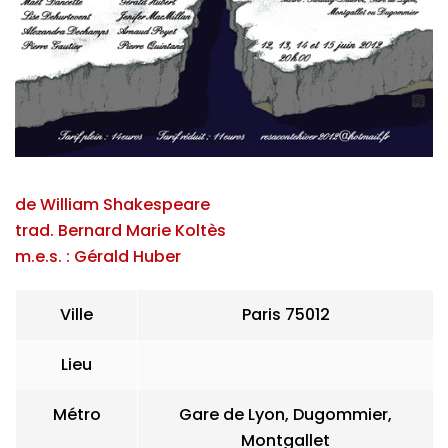
de William Shakespeare
trad. Bernard Marie Koltès
m.e.s. : Gérald Huber
Ville
Paris 75012
Lieu
Métro
Gare de Lyon, Dugommier,
Montgallet