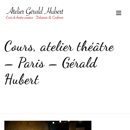
Cours, atelier théâtre
– Paris – Gérald
Hubert
HOME
/
ACCUEIL
/ COURS, ATELIER THÉÂTRE – PARIS – GÉRALD
HUBERT