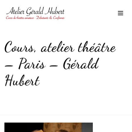
Cours, atelier théâtre
– Paris – Gérald
Hubert
HOME
/
ACCUEIL
/ COURS, ATELIER THÉÂTRE – PARIS – GÉRALD
HUBERT